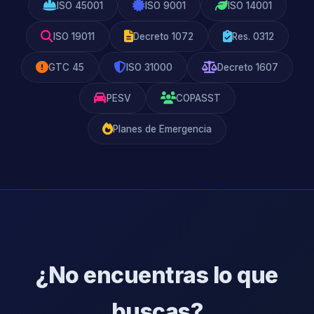
ISO 45001
ISO 9001
ISO 14001
ISO 19011
Decreto 1072
Res. 0312
GTC 45
ISO 31000
Decreto 1607
PESV
COPASST
Planes de Emergencia
¿No encuentras lo que
buscas?